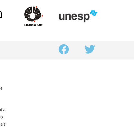
 e
nta,
no
ais.